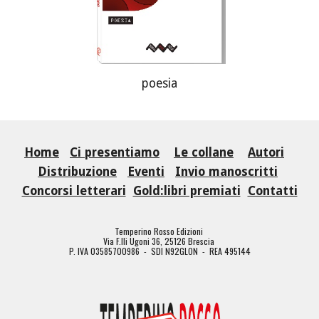
poesia
Home
Ci presentiamo
Le collane
Autori
Distribuzione
Eventi
Invio manoscritti
Concorsi letterari
Gold:libri premiati
Contatti
Temperino Rosso Edizioni
Via F.lli Ugoni 36, 25126 Brescia
P. IVA 03585700986 - SDI N92GLON - REA 495144