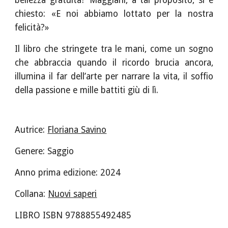
bellezza gratuita? Maggiani, a tal proposito, si è
chiesto: «E noi abbiamo lottato per la nostra
felicità?»
Il libro che stringete tra le mani, come un sogno
che abbraccia quando il ricordo brucia ancora,
illumina il far dell’arte per narrare la vita, il soffio
della passione e mille battiti giù di lì.
Autrice:
Floriana Savino
Genere: Saggio
Anno prima edizione: 202
4
Collana:
Nuovi saperi
LIBRO ISBN 97888554
92485