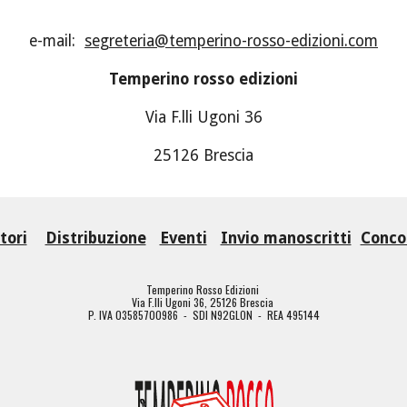
e-mail:  
segreteria@temperino-rosso-edizioni.com
Temperino rosso edizioni
Via F.lli Ugoni 36
25126 Brescia
tori
Distribuzione
Eventi
Invio manoscritti
Concor
Temperino Rosso Edizioni
Via F.lli Ugoni 36, 25126 Brescia
P. IVA 03585700986 - SDI N92GLON - REA 495144