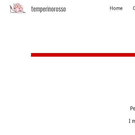
temperinorosso
Home
Sk
Pe
I 