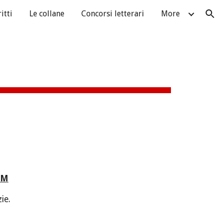
itti
Le collane
Concorsi letterari
More
ion
RM
ie.