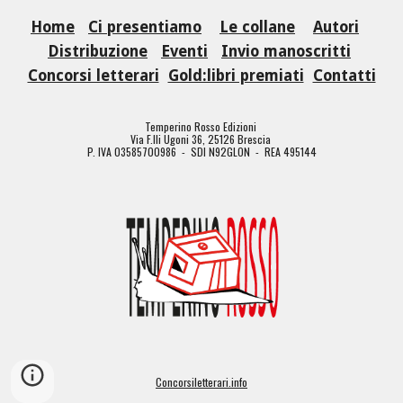
Home
Ci presentiamo
Le collane
Autori
Distribuzione
Eventi
Invio manoscritti
Concorsi letterari
Gold:libri premiati
Contatti
Temperino Rosso Edizioni
Via F.lli Ugoni 36, 25126 Brescia
P. IVA 03585700986 - SDI N92GLON - REA 495144
Concorsiletterari.info