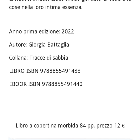
cose nella loro intima essenza.
Anno prima edizione: 202
2
Autore:
Giorgia Battaglia
Collana:
Tracce di sabbia
LIBRO ISBN 978885549
14
33
EBOOK ISBN
978885549
14
40
Libro a copertina morbida
84
pp. prezzo 12 €