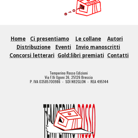
Home
Ci presentiamo
Le collane
Autori
Distribuzione
Eventi
Invio manoscritti
Concorsi letterari
Gold:libri premiati
Contatti
Temperino Rosso Edizioni
Via F.lli Ugoni 36, 25126 Brescia
P. IVA 03585700986 - SDI N92GLON - REA 495144