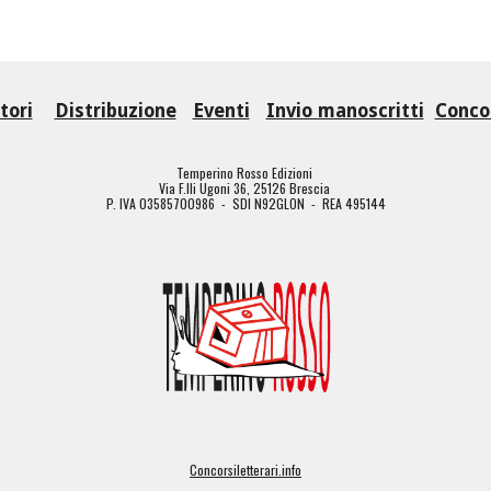
tori
Distribuzione
Eventi
Invio manoscritti
Concor
Temperino Rosso Edizioni
Via F.lli Ugoni 36, 25126 Brescia
P. IVA 03585700986 - SDI N92GLON - REA 495144
Concorsiletterari.info