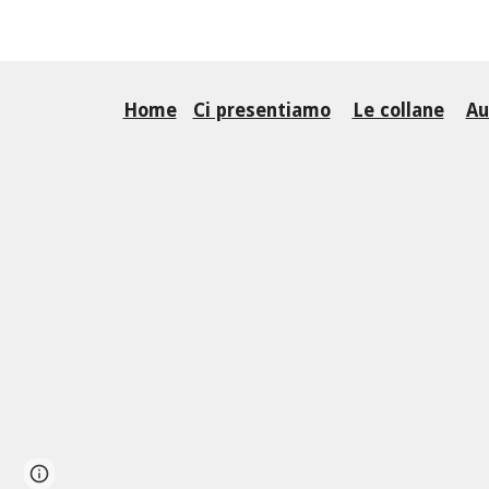
Home
Ci presentiamo
Le collane
Au
Report abuse