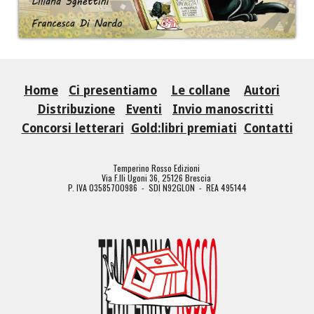
Home
Ci presentiamo
Le collane
Autori
Distribuzione
Eventi
Invio manoscritti
Concorsi letterari
Gold:libri premiati
Contatti
Temperino Rosso Edizioni
Via F.lli Ugoni 36, 25126 Brescia
P. IVA 03585700986 - SDI N92GLON - REA 495144