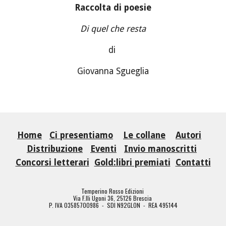
Raccolta di poesie
Di quel che resta
di
Giovanna Sgueglia
Home
Ci presentiamo
Le collane
Autori
Distribuzione
Eventi
Invio manoscritti
Concorsi letterari
Gold:libri premiati
Contatti
Temperino Rosso Edizioni
Via F.lli Ugoni 36, 25126 Brescia
P. IVA 03585700986 - SDI N92GLON - REA 495144