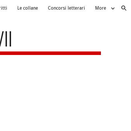
itti
Le collane
Concorsi letterari
More
ion
II