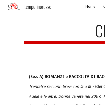
temperinorosso
Home
Sk
C
(Sez.
A
)
ROMANZI e RACCOLTA DI RA
Trentatré racconti brevi con la o
di Federi
Adele e le altre. Donne venete nel 900
di 