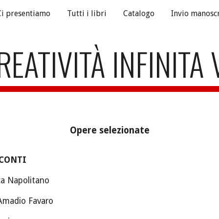
Ci presentiamo
Tutti i libri
Catalogo
Invio manoscr
ip to main content
Skip to navigat
REATIVITÀ INFINITA V
Opere selezionate
CCONTI
ca Napolitano
Amadio Favaro