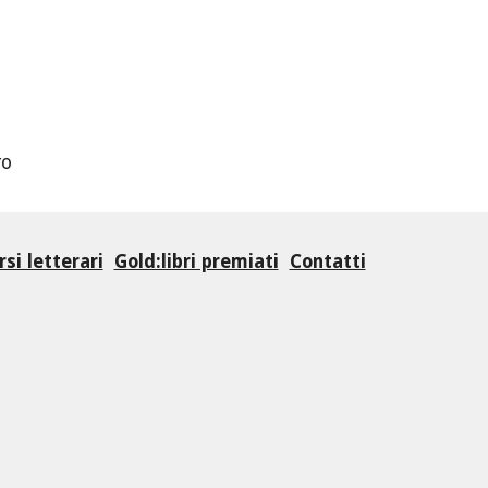
ro
si letterari
Gold:libri premiati
Contatti