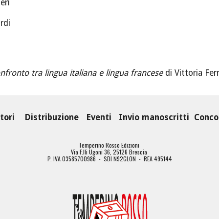
eri
rdi
onfronto tra lingua italiana e lingua francese
di Vittoria Fer
tori
Distribuzione
Eventi
Invio manoscritti
Concor
Temperino Rosso Edizioni
Via F.lli Ugoni 36, 25126 Brescia
P. IVA 03585700986 - SDI N92GLON - REA 495144