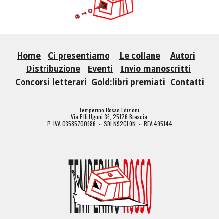
Home
Ci presentiamo
Le collane
Autori
Distribuzione
Eventi
Invio manoscritti
Concorsi letterari
Gold:libri premiati
Contatti
Temperino Rosso Edizioni
Via F.lli Ugoni 36, 25126 Brescia
P. IVA 03585700986 - SDI N92GLON - REA 495144