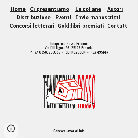
Home
Ci presentiamo
Le collane
Autori
Distribuzione
Eventi
Invio manoscritti
Concorsi letterari
Gold:libri premiati
Contatti
Temperino Rosso Edizioni
Via F.lli Ugoni 36, 25126 Brescia
P. IVA 03585700986 - SDI N92GLON - REA 495144
Concorsiletterari.info