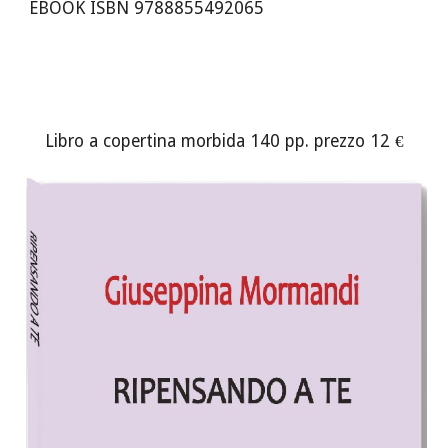
EBOOK ISBN
978885549
2065
Libro a copertina morbida
140
pp. prezzo 12 €