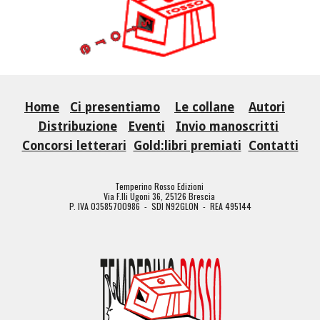
Home
Ci presentiamo
Le collane
Autori
Distribuzione
Eventi
Invio manoscritti
Concorsi letterari
Gold:libri premiati
Contatti
Temperino Rosso Edizioni
Via F.lli Ugoni 36, 25126 Brescia
P. IVA 03585700986 - SDI N92GLON - REA 495144