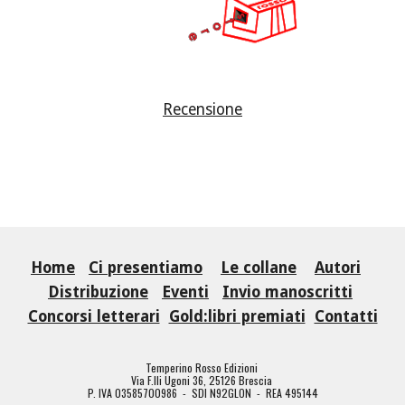
Recensione
Home
Ci presentiamo
Le collane
Autori
Distribuzione
Eventi
Invio manoscritti
Concorsi letterari
Gold:libri premiati
Contatti
Temperino Rosso Edizioni
Via F.lli Ugoni 36, 25126 Brescia
P. IVA 03585700986 - SDI N92GLON - REA 495144