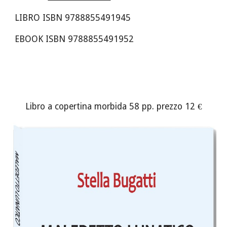
LIBRO ISBN 978885549
1
945
EBOOK ISBN
978885549
1
952
Libro a copertina morbida
58
pp. prezzo 12 €