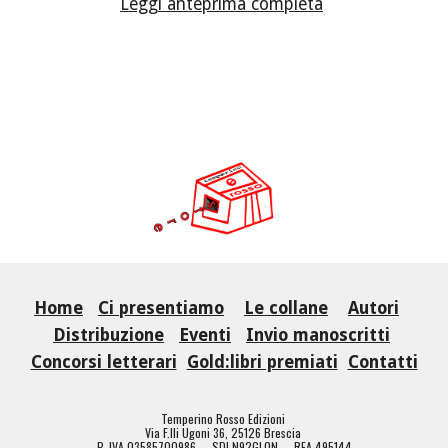
Leggi anteprima completa
Home
Ci presentiamo
Le collane
Autori
Distribuzione
Eventi
Invio manoscritti
Concorsi letterari
Gold:libri premiati
Contatti
Temperino Rosso Edizioni
Via F.lli Ugoni 36, 25126 Brescia
P. IVA 03585700986 - SDI N92GLON - REA 495144