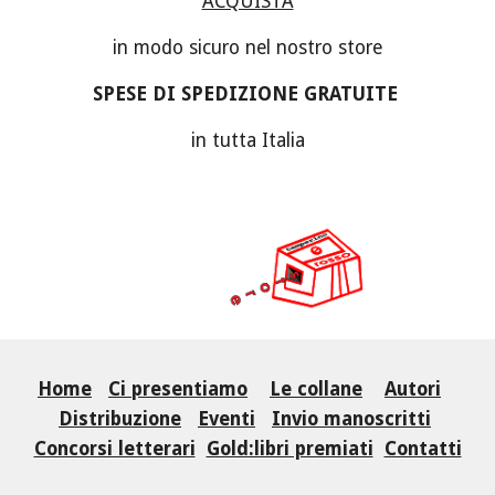
ACQUISTA
in modo sicuro nel nostro store
SPESE DI SPEDIZIONE GRATUITE 
in tutta Italia
Home
Ci presentiamo
Le collane
Autori
Distribuzione
Eventi
Invio manoscritti
Concorsi letterari
Gold:libri premiati
Contatti