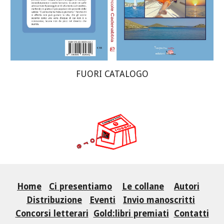
FUORI CATALOGO
Home
Ci presentiamo
Le collane
Autori
Distribuzione
Eventi
Invio manoscritti
Concorsi letterari
Gold:libri premiati
Contatti