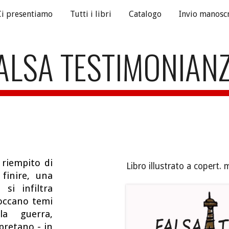
Ci presentiamo
Tutti i libri
Catalogo
Invio manoscr
ip to main content
Skip to navigat
ALSA TESTIMONIAN
riempito di
Libro illustrato a copert
.
m
 finire, una
si infiltra
occano temi
a guerra,
retano - in