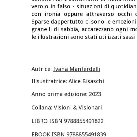
vero o in falso - situazioni di quotidian
con ironia oppure attraverso occhi 
Sparse dappertutto ci sono le emozioni
granelli di sabbia, accarezzano ogni 
le illustrazioni sono stati utilizzati sassi 
Autric
e
:
Ivana Manferdelli
Illsustratrice: Alice Bisaschi
Anno prima edizione: 202
3
Collana:
Visioni & Visionari
LIBRO ISBN 978885549
1822
EBOOK ISBN 978885549
1839