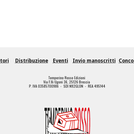
tori
Distribuzione
Eventi
Invio manoscritti
Concor
Temperino Rosso Edizioni
Via F.lli Ugoni 36, 25126 Brescia
P. IVA 03585700986 - SDI N92GLON - REA 495144