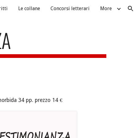
itti
Le collane
Concorsi letterari
More
ion
ZA
orbida
34
pp.
prezzo 1
4
€