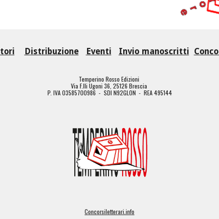
tori
Distribuzione
Eventi
Invio manoscritti
Concor
Temperino Rosso Edizioni
Via F.lli Ugoni 36, 25126 Brescia
P. IVA 03585700986 - SDI N92GLON - REA 495144
Concorsiletterari.info