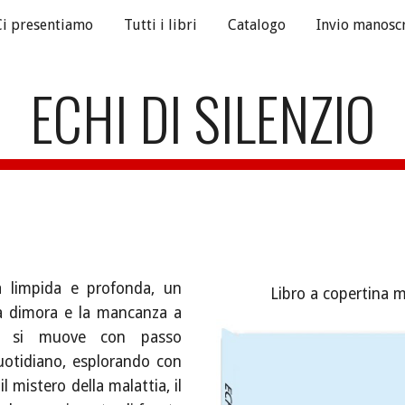
Ci presentiamo
Tutti i libri
Catalogo
Invio manoscr
ip to main content
Skip to navigat
ECHI DI SILENZIO
a limpida e profonda, un
Libro a copertina 
à a dimora e la mancanza a
ga si muove con passo
uotidiano, esplorando con
il mistero della malattia, il