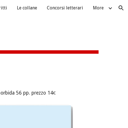
itti
Le collane
Concorsi letterari
More
ion
morbida 5
6
pp. prezzo 14€