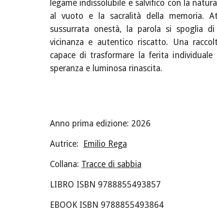
legame indissolubile e salvifico con la natur
al vuoto e la sacralità della memoria. At
sussurrata onestà, la parola si spoglia d
vicinanza e autentico riscatto. Una raccol
capace di trasformare la ferita individuale
speranza e luminosa rinascita.
Anno prima edizione: 202
6
Autrice:
Emilio Rega
Collana:
Tracce di sabbia
LIBRO ISBN 9788855
49
3857
EBOOK ISBN
97888554
938
64