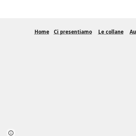
Home
Ci presentiamo
Le collane
Au
Report abuse