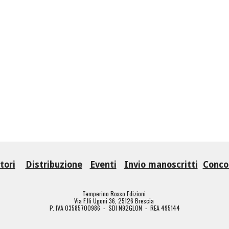
tori
Distribuzione
Eventi
Invio manoscritti
Concor
Temperino Rosso Edizioni
Via F.lli Ugoni 36, 25126 Brescia
P. IVA 03585700986 - SDI N92GLON - REA 495144