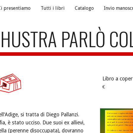
Ci presentiamo
Tutti i libri
Catalogo
Invio manoscr
ip to main content
Skip to navigat
THUSTRA PARLÒ CO
Libro a coper
€
'Adige, si tratta di Diego Pallanzi. 
ia, è stato ucciso. Due suoi ex allievi, 
rella (perenne disoccupata), dovranno 