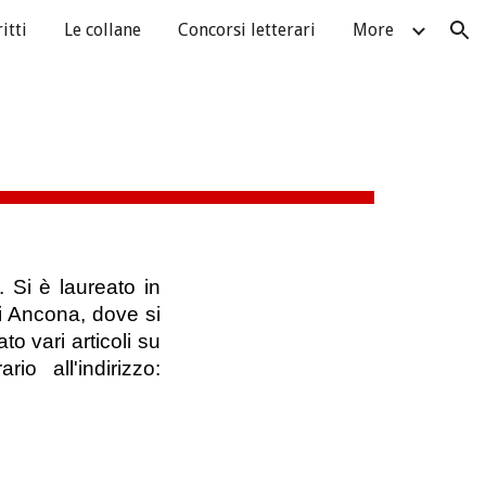
itti
Le collane
Concorsi letterari
More
ion
 Si è laureato in
i Ancona, dove si
to vari articoli su
io all'indirizzo: