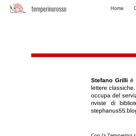
temperinorosso
Home
Sk
Stefano Grilli
è 
lettere classich
occupa del servizi
riviste di bibli
stephanus55.blo
Con la Temperino r