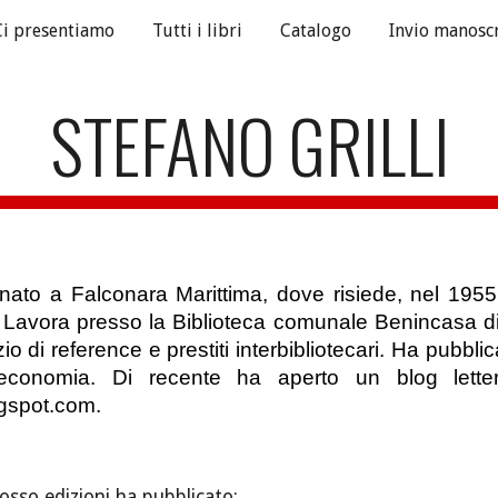
Ci presentiamo
Tutti i libri
Catalogo
Invio manoscr
ip to main content
Skip to navigat
STEFANO GRILLI
nato a Falconara Marittima, dove risiede, nel 1955.
e. Lavora presso la Biblioteca comunale Benincasa d
o di reference e prestiti interbibliotecari. Ha pubblica
oteconomia. Di recente ha aperto un blog letterar
gspot.com.
osso edizioni ha pubblicato: 