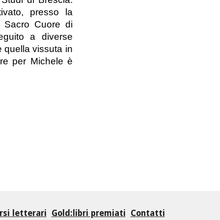
tivato, presso la
el Sacro Cuore di
guito a diverse
 quella vissuta in
ere per Michele è
si letterari
Gold:libri premiati
Contatti