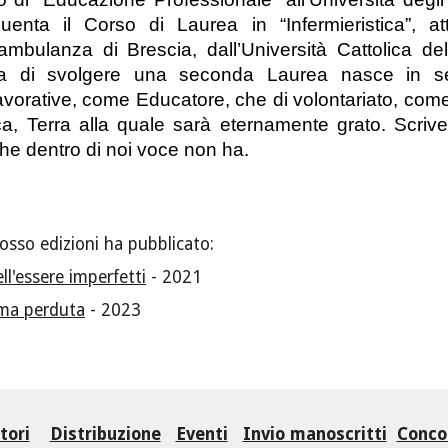
uenta il Corso di Laurea in “Infermieristica”, at
mbulanza di Brescia, dall’Università Cattolica d
a di svolgere una seconda Laurea nasce in se
avorative, come Educatore, che di volontariato, come
a, Terra alla quale sarà eternamente grato. Scriv
he dentro di noi voce non ha.
osso edizioni ha pubblicato:
ll'essere imperfetti
-
2021
ima perduta
- 2023
tori
Distribuzione
Eventi
Invio manoscritti
Concor