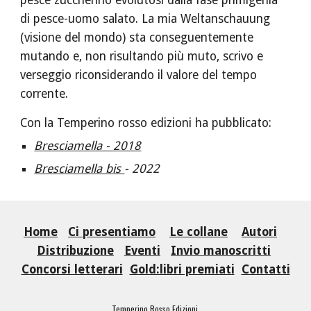
pesce zuccherino evolutosi dalla fase primigenia 
di pesce-uomo salato. La mia Weltanschauung 
(visione del mondo) sta conseguentemente 
mutando e, non risultando più muto, scrivo e 
verseggio riconsiderando il valore del tempo 
corrente.
Con la Temperino rosso edizioni ha pubblicato: 
Bresciamella - 2018
Bresciamella bis 
- 2022
Home
Ci presentiamo
Le collane
Autori
Distribuzione
Eventi
Invio manoscritti
Concorsi letterari
Gold:libri premiati
Contatti
Temperino Rosso Edizioni