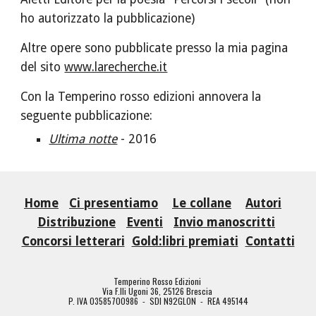
ho autorizzato la pubblicazione)
Altre opere sono pubblicate presso la mia pagina 
del sito 
www.larecherche.it
Con la Temperino rosso edizioni annovera la 
seguente pubblicazione: 
Ultima notte
- 2016 
Home
Ci presentiamo
Le collane
Autori
Distribuzione
Eventi
Invio manoscritti
Concorsi letterari
Gold:libri premiati
Contatti
Temperino Rosso Edizioni
Via F.lli Ugoni 36, 25126 Brescia
P. IVA 03585700986 - SDI N92GLON - REA 495144