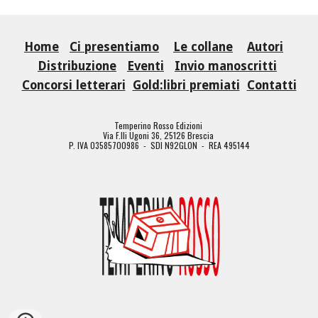
Home
Ci presentiamo
Le collane
Autori
Distribuzione
Eventi
Invio manoscritti
Concorsi letterari
Gold:libri premiati
Contatti
Temperino Rosso Edizioni
Via F.lli Ugoni 36, 25126 Brescia
P. IVA 03585700986 - SDI N92GLON - REA 495144