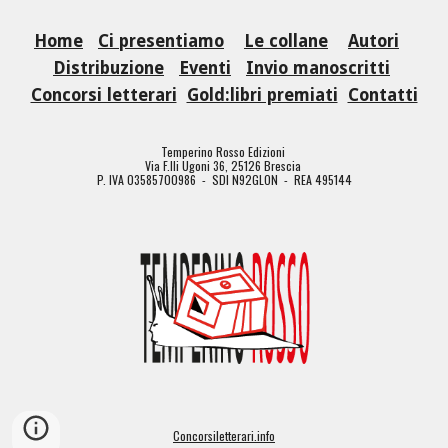
Home
Ci presentiamo
Le collane
Autori
Distribuzione
Eventi
Invio manoscritti
Concorsi letterari
Gold:libri premiati
Contatti
Temperino Rosso Edizioni
Via F.lli Ugoni 36, 25126 Brescia
P. IVA 03585700986 - SDI N92GLON - REA 495144
Concorsiletterari.info