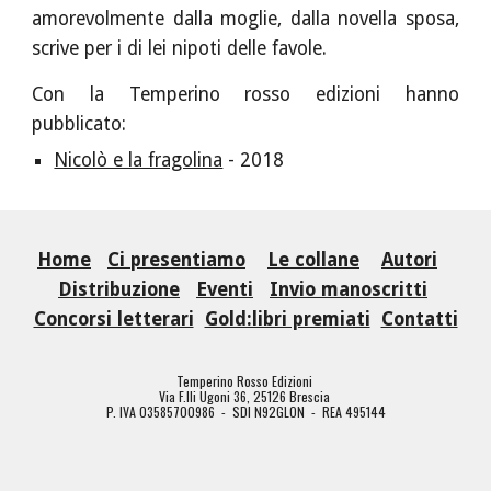
amorevolmente dalla moglie, dalla novella sposa,
scrive per i di lei nipoti delle favole.
Con la Temperino rosso edizioni hanno
pubblicato:
Nicolò e la fragolina
- 2018
Home
Ci presentiamo
Le collane
Autori
Distribuzione
Eventi
Invio manoscritti
Concorsi letterari
Gold:libri premiati
Contatti
Temperino Rosso Edizioni
Via F.lli Ugoni 36, 25126 Brescia
P. IVA 03585700986 - SDI N92GLON - REA 495144