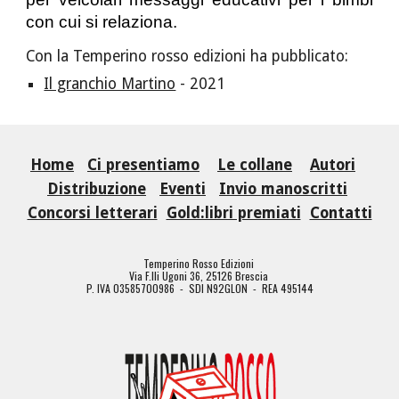
con cui si relaziona.
Con la Temperino rosso edizioni ha pubblicato:
Il granchio Martino
-
 2021
Home
Ci presentiamo
Le collane
Autori
Distribuzione
Eventi
Invio manoscritti
Concorsi letterari
Gold:libri premiati
Contatti
Temperino Rosso Edizioni
Via F.lli Ugoni 36, 25126 Brescia
P. IVA 03585700986 - SDI N92GLON - REA 495144