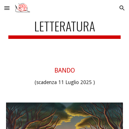
Skip to main content
Skip to navigation
LETTERATURA
BANDO
(scadenz
a 11
Luglio
202
5
)