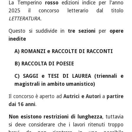
La Temperino
rosso
edizioni indice per l'anno
202
5
il concorso letterario dal titolo
LETTERATURA
.
Questo si suddivide in
tre
sezioni
per
opere
inedite
A) ROMANZI e RACCOLT
E
DI RACCONTI
B) RACCOLTA DI POESIE
C
) SAGGI e TESI DI LAUREA (triennali e
magistrali in ambito umanistico)
Il concorso è aperto ad
Autrici e Autori
a
partire
dai 16 anni
.
Non esistono restrizioni di lunghezza
, tuttavia
si deve considerare che i lavori ritenuti troppo