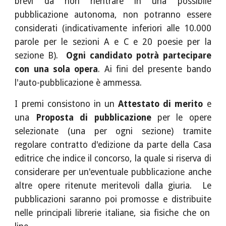
brevi da non rientrare in una possibile
pubblicazione autonoma, non potranno essere
considerati (indicativamente inferiori alle 10.000
parole
per le sezioni A e C e 20 poesie per la
sezione B).
Ogni candidato potrà partecipare
con una sola opera
. Ai fini del presente bando
l'auto-pubblicazione è ammessa.
I premi consistono in un
Attestato di merito
e
una
Proposta di pubblicazione
per le opere
selezionate (una per ogni sezione) tramite
regolare contratto d'edizione da parte della Casa
editrice che indice il concorso,
la quale si riserva di
considerare per un'eventual
e
pubblicazion
e
anche
altre opere ritenute meritevoli dalla giuria
.
Le
pubblica
zioni
sar
anno
poi promosse e distribuit
e
nelle principali librerie italiane, sia fisiche che on