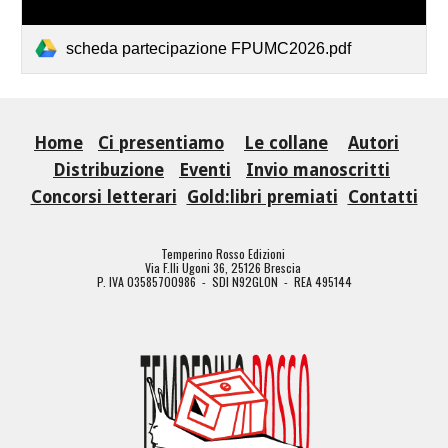
scheda partecipazione FPUMC2026.pdf
Home
Ci presentiamo
Le collane
Autori
Distribuzione
Eventi
Invio manoscritti
Concorsi letterari
Gold:libri premiati
Contatti
Temperino Rosso Edizioni
Via F.lli Ugoni 36, 25126 Brescia
P. IVA 03585700986 - SDI N92GLON - REA 495144